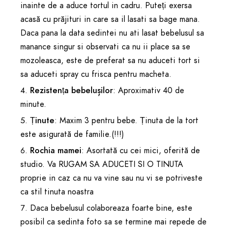
inainte de a aduce tortul in cadru. Puteți exersa
acasă cu prăjituri in care sa il lasati sa bage mana.
Daca pana la data sedintei nu ati lasat bebelusul sa
manance singur si observati ca nu ii place sa se
mozoleasca, este de preferat sa nu aduceti tort si
sa aduceti spray cu frisca pentru macheta.
Rezistența bebelușilor
: Aproximativ 40 de
minute.
Ținute
: Maxim 3 pentru bebe. Ținuta de la tort
este asigurată de familie.(!!!)
Rochia mamei
: Asortată cu cei mici, oferită de
studio. Va RUGAM SA ADUCETI SI O TINUTA
proprie in caz ca nu va vine sau nu vi se potriveste
ca stil tinuta noastra
Daca bebelusul colaboreaza foarte bine, este
posibil ca sedinta foto sa se termine mai repede de