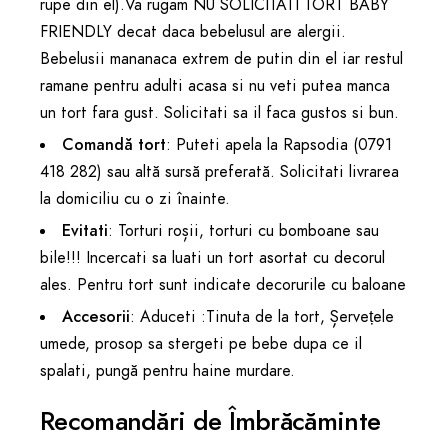
rupe din el).Va rugam NU SOLICITATI TORT BABY
FRIENDLY decat daca bebelusul are alergii.
Bebelusii mananaca extrem de putin din el iar restul
ramane pentru adulti acasa si nu veti putea manca
un tort fara gust. Solicitati sa il faca gustos si bun.
Comandă tort
: Puteti apela la Rapsodia (0791
418 282) sau altă sursă preferată. Solicitati livrarea
la domiciliu cu o zi înainte.
Evitati
: Torturi roșii, torturi cu bomboane sau
bile!!! Incercati sa luati un tort asortat cu decorul
ales. Pentru tort sunt indicate decorurile cu baloane
Accesorii
: Aduceti :Tinuta de la tort, Șervețele
umede, prosop sa stergeti pe bebe dupa ce il
spalati, pungă pentru haine murdare.
Recomandări de Îmbrăcăminte