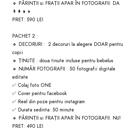
🔹 PĂRINȚII si FRAȚII APAR ÎN FOTOGRAFII: DA 
👨‍👩‍👧‍👦

PRET: 590 LEI

PACHET 2 : 

🔹 DECORURI :  2 decoruri la alegere DOAR pentru 
copii

🔹 ȚINUTE : doua tinute incluse pentru bebelus

🔹 NUMĂR FOTOGRAFII : 50 fotografii digitale 
editate

✅ Colaj foto ONE

✅ Cover pentru facebook

✅ Reel din poze pentru instagram

✅ Durata sedinta: 50 minute

🔹 PĂRINȚII si FRAȚII APAR ÎN FOTOGRAFII: N‍U! 

PRET: 490 LEI