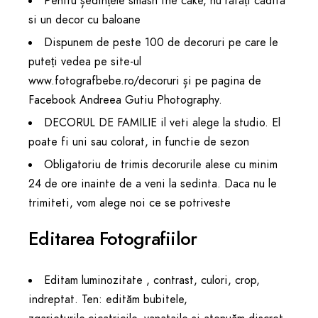
Pentru ședințele smash the cake, nu ratați cadita
si un decor cu baloane
Dispunem de peste 100 de decoruri pe care le
puteți vedea pe site-ul
www.fotografbebe.ro/decoruri
și pe pagina de
Facebook
Andreea Gutiu Photography
.
DECORUL DE FAMILIE il veti alege la studio. El
poate fi uni sau colorat, in functie de sezon
Obligatoriu de trimis decorurile alese cu minim
24 de ore inainte de a veni la sedinta. Daca nu le
trimiteti, vom alege noi ce se potriveste
Editarea Fotografiilor
Editam luminozitate , contrast, culori, crop,
indreptat. Ten: edităm bubitele,