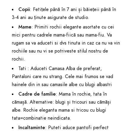
Copii
: Fetițele până în 7 ani și băiețeii până în
3-4 ani au ținute asigurate de studio.
Mame
: Primiti rochii elegante asortate cu cei
mici pentru cadrele mama-fiică sau mama-fiu. Va
rugam sa va aduceti si dvs tinuta in caz ca nu va vin
rochiile sau nu vi se potriveste stilul nostru de
rochii.
Tati : Aduceti Camasa Alba de preferat,
Pantaloni care nu strang. Cele mai frumos se vad
hainele din in sau camasile albe cu blugi albastri
Cadre de familie
: Mama în rochie, tata în
cămașă. Alternative: blugi și tricouri sau cămăși
albe. Rochie eleganta mama si tricou cu blugi
tata=combinatie neindicata.
Incaltaminte
: Puteti aduce pantofi perfect