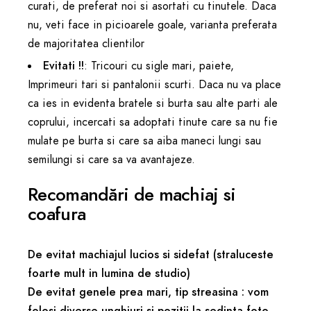
curati, de preferat noi si asortati cu tinutele. Daca
nu, veti face in picioarele goale, varianta preferata
de majoritatea clientilor
Evitati !!
: Tricouri cu sigle mari, paiete,
Imprimeuri tari si pantalonii scurti. Daca nu va place
ca ies in evidenta bratele si burta sau alte parti ale
coprului, incercati sa adoptati tinute care sa nu fie
mulate pe burta si care sa aiba maneci lungi sau
semilungi si care sa va avantajeze.
Recomandări de machiaj si
coafura
De evitat machiajul lucios si sidefat (straluceste
foarte mult in lumina de studio)
De evitat genele prea mari, tip streasina : vom
folosi diverse unghiuri si pozitii la sedinta foto,