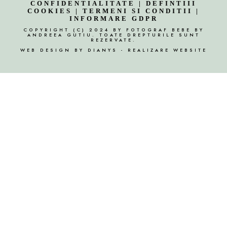
CONFIDENTIALITATE
|
DEFINTIII
COOKIES
|
TERMENI SI CONDITII
|
INFORMARE GDPR
COPYRIGHT (C) 2024 BY FOTOGRAF BEBE BY
ANDREEA GUTIU. TOATE DREPTURILE SUNT
REZERVATE.
WEB DESIGN
BY
DIANYS
- REALIZARE WEBSITE