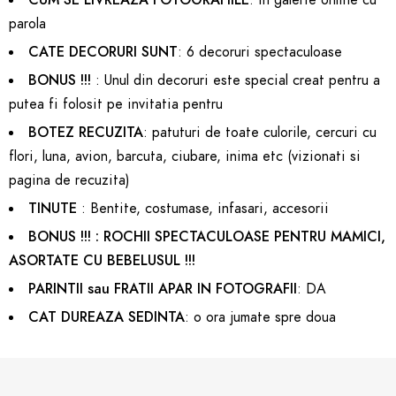
CUM SE LIVREAZA FOTOGRAFIILE
: in galerie online cu
parola
CATE DECORURI SUNT
: 6 decoruri spectaculoase
BONUS !!!
: Unul din decoruri este special creat pentru a
putea fi folosit pe invitatia pentru
BOTEZ
RECUZITA
: patuturi de toate culorile, cercuri cu
flori, luna, avion, barcuta, ciubare, inima etc (vizionati si
pagina de recuzita)
TINUTE
: Bentite, costumase, infasari, accesorii
BONUS !!! : ROCHII SPECTACULOASE PENTRU MAMICI,
ASORTATE CU BEBELUSUL !!!
PARINTII sau FRATII APAR IN FOTOGRAFII
: DA
CAT DUREAZA SEDINTA
: o ora jumate spre doua